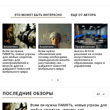
ЭТО МОЖЕТ БЫТЬ ИНТЕРЕСНО
ЕЩЕ ОТ АВТОРА
Аналитика
Аналитика
Профессионал
Всем ли нужна
Всем нужно
Auezov AI First:
ПАМЯТЬ, новые угрозы
обновление или
решения на основе
для любых секретов,
почему необходимо
искусственного
«ветер» для
периодически менять
интеллекта в
электромобилей и
расстановку сил –
образовании, науке и
многое другое –
дайджест новостей
управлении
дайджест новостей
мобильного мира
мобильного мира
ПОСЛЕДНИЕ ОБЗОРЫ
All
Всем ли нужна ПАМЯТЬ, новые угрозы для
любых секретов, «ветер» для...