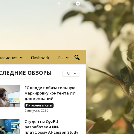
влечения
Flashback
RU
СЛЕДНИЕ ОБЗОРЫ
All
ЕС вводит обязательную
маркировку контента ИИ
для компаний
Интернет и сеть
6 августа, 2026
Студенты QyzPU
разработали ИИ-
платформу AI-Lesson Study