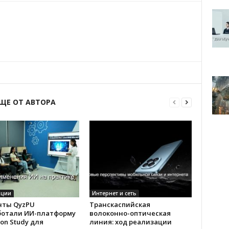
ЩЕ ОТ АВТОРА
ации
Интернет и сеть
нты QyzPU
Транскаспийская
ботали ИИ-платформу
волоконно-оптическая
son Study для
линия: ход реализации