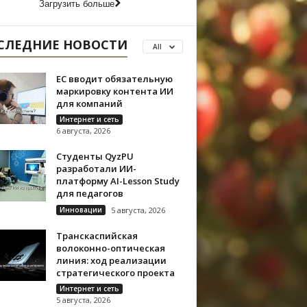
Загрузить больше
СЛЕДНИЕ НОВОСТИ
All
ЕС вводит обязательную
маркировку контента ИИ
для компаний
Интернет и сеть
6 августа, 2026
Студенты QyzPU
разработали ИИ-
платформу AI-Lesson Study
для педагогов
Инновации
5 августа, 2026
Транскаспийская
волоконно-оптическая
линия: ход реализации
стратегического проекта
Интернет и сеть
5 августа, 2026