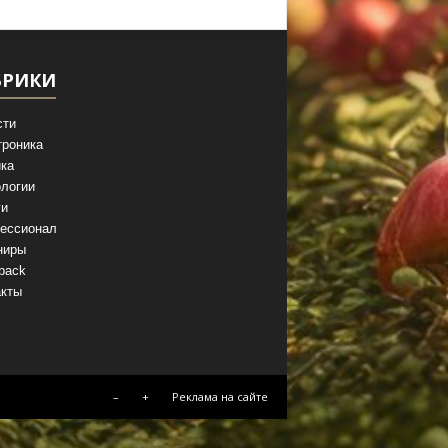
БРИКИ
сти
троника
ка
логии
ги
ессионал
ниры
back
акты
–
+
Реклама на сайте