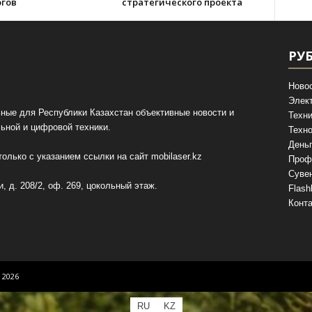
огов
стратегического проекта
РУ
Ново
Элек
ные для Республики Казахстан объективные новости и
Техни
ьной и цифровой техники.
Техно
День
олько с указанием ссылки на сайт
mobilaser.kz
Проф
Суве
, д. 208/2, оф. 269, цокольный этаж.
Flash
Конт
 2026
RU
KZ