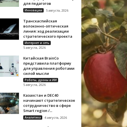
для педагогов
Инновации
5 августа, 2026
Транскаспийская
волоконно-оптическая
линия: ход реализации
стратегического проекта
Интернет и сеть
5 августа, 2026
Китайская BrainCo
представила платформу
для управления роботами
силой мысли
Роботы, дроны и ИИ
5 августа, 2026
Казахстан и DEC40
начинают стратегическое
сотрудничество в сфере
Smart region /...
Аналитика
4 августа, 2026