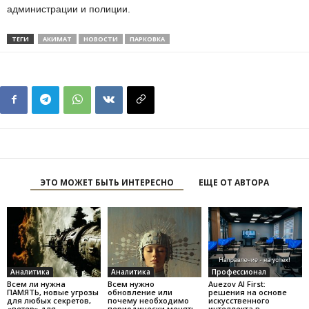
администрации и полиции.
ТЕГИ
АКИМАТ
НОВОСТИ
ПАРКОВКА
ЭТО МОЖЕТ БЫТЬ ИНТЕРЕСНО
ЕЩЕ ОТ АВТОРА
Аналитика
Аналитика
Профессионал
Всем ли нужна
Всем нужно
Auezov AI First:
ПАМЯТЬ, новые угрозы
обновление или
решения на основе
для любых секретов,
почему необходимо
искусственного
«ветер» для
периодически менять
интеллекта в