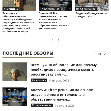
Аналитика
Профессионал
Профессионал
Всем нужно
Auezov AI First:
Видеонаблюдение по
обновление или
решения на основе
стандартам
почему необходимо
искусственного
периодически менять
интеллекта в
расстановку сил –
образовании, науке и
дайджест новостей
управлении
мобильного мира
ПОСЛЕДНИЕ ОБЗОРЫ
All
Всем нужно обновление или почему
необходимо периодически менять
расстановку сил –...
Аналитика
8 августа, 2026
Auezov AI First: решения на основе
искусственного интеллекта в
образовании, науке...
Профессионал
7 августа, 2026