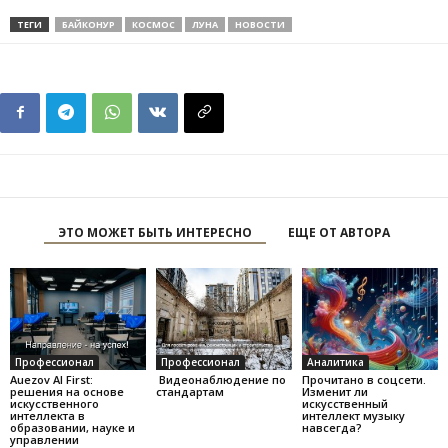
ТЕГИ
БАЙКОНУР
КОСМОС
ЛУНА
НОВОСТИ
ЭТО МОЖЕТ БЫТЬ ИНТЕРЕСНО
ЕЩЕ ОТ АВТОРА
Профессионал
Профессионал
Аналитика
Auezov AI First:
Видеонаблюдение по
Прочитано в соцсети.
решения на основе
стандартам
Изменит ли
искусственного
искусственный
интеллекта в
интеллект музыку
образовании, науке и
навсегда?
управлении