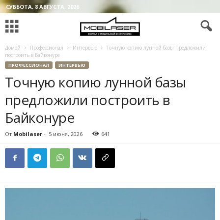
СУББОТА, 8 АВГУСТА, 2026
Домой
Профессионал
Интервью
Точную копию лунной базы предложили
построить в Байконуре
ПРОФЕССИОНАЛ
ИНТЕРВЬЮ
Точную копию лунной базы
предложили построить в
Байконуре
От
Mobilaser
-
5 июня, 2026
641