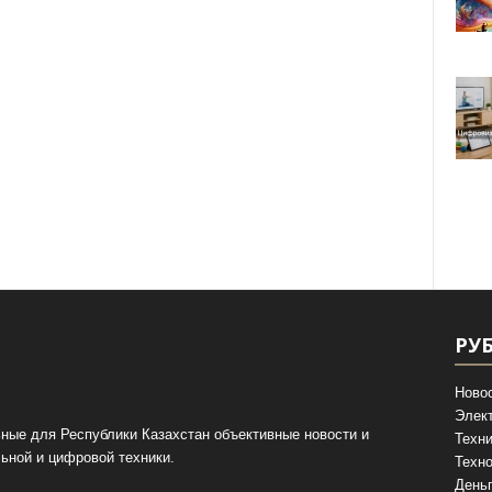
РУ
Ново
Элек
ные для Республики Казахстан объективные новости и
Техни
ьной и цифровой техники.
Техно
День