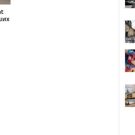
nt
ших