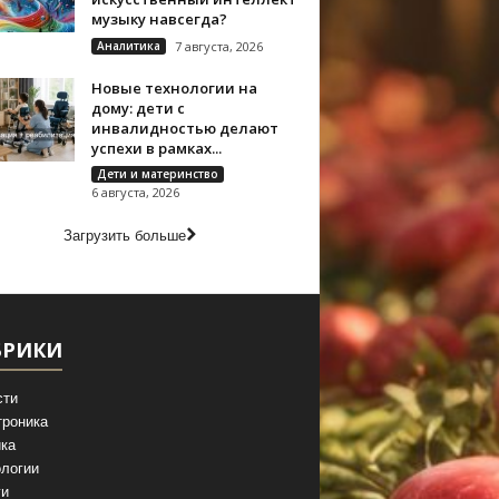
музыку навсегда?
Аналитика
7 августа, 2026
Новые технологии на
дому: дети с
инвалидностью делают
успехи в рамках...
Дети и материнство
6 августа, 2026
Загрузить больше
БРИКИ
сти
троника
ка
логии
ги