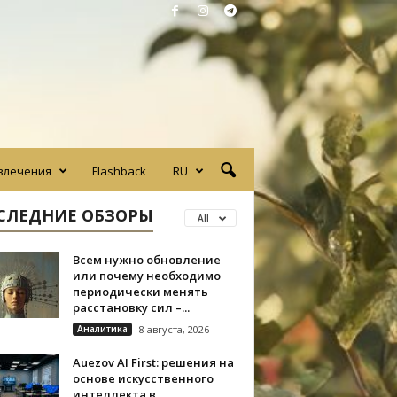
влечения
Flashback
RU
СЛЕДНИЕ ОБЗОРЫ
All
Всем нужно обновление
или почему необходимо
периодически менять
расстановку сил –...
Аналитика
8 августа, 2026
Auezov AI First: решения на
основе искусственного
интеллекта в