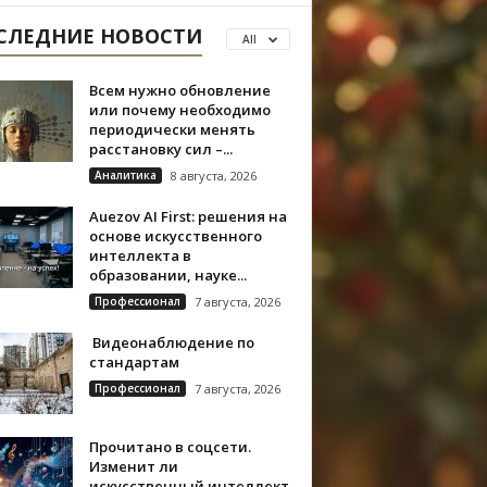
СЛЕДНИЕ НОВОСТИ
All
Всем нужно обновление
или почему необходимо
периодически менять
расстановку сил –...
Аналитика
8 августа, 2026
Auezov AI First: решения на
основе искусственного
интеллекта в
образовании, науке...
Профессионал
7 августа, 2026
Видеонаблюдение по
стандартам
Профессионал
7 августа, 2026
Прочитано в соцсети.
Изменит ли
искусственный интеллект