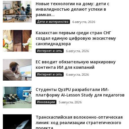
Новые технологии на дому: дети с
инвалидностью делают успехи в
рамках...
Дети и материнство
6 августа, 2026
Казахстан первым среди стран СНГ
создал единую цифровую экосистему
санэпиднадзора
Интернет и сеть
6 августа, 2026
ЕС вводит обязательную маркировку
контента ИИ для компаний
Интернет и сеть
6 августа, 2026
Студенты QyzPU разработали ИИ-
платформу AI-Lesson Study для педагогов
Инновации
5 августа, 2026
Транскаспийская волоконно-оптическая
линия: ход реализации стратегического
проекта