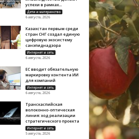
успехи в рамках...
Дети и материнство
6 августа, 2026
Казахстан первым среди
стран СНГ создал единую
цифровую экосистему
санэпиднадзора
Интернет и сеть
6 августа, 2026
ЕС вводит обязательную
маркировку контента ИИ
для компаний
Интернет и сеть
6 августа, 2026
Транскаспийская
волоконно-оптическая
линия: ход реализации
стратегического проекта
Интернет и сеть
5 августа, 2026