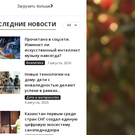
Загрузить больше
СЛЕДНИЕ НОВОСТИ
All
Прочитано в соцсети.
Изменит ли
искусственный интеллект
музыку навсегда?
Аналитика
7 августа, 2026
Новые технологии на
дому: дети с
инвалидностью делают
успехи в рамках...
Дети и материнство
6 августа, 2026
Казахстан первым среди
стран СНГ создал единую
цифровую экосистему
санэпиднадзора