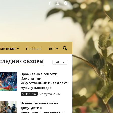
влечения
Flashback
RU
СЛЕДНИЕ ОБЗОРЫ
All
Прочитано в соцсети.
Изменит ли
искусственный интеллект
музыку навсегда?
Аналитика
7 августа, 2026
Новые технологии на
дому: дети с
инвалидностью делают