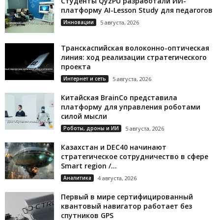
Студенты QyzPU разработали ИИ-
платформу AI-Lesson Study для педагогов
Инновации
5 августа, 2026
Транскаспийская волоконно-оптическая
линия: ход реализации стратегического
проекта
Интернет и сеть
5 августа, 2026
Китайская BrainCo представила
платформу для управления роботами
силой мысли
Роботы, дроны и ИИ
5 августа, 2026
Казахстан и DEC40 начинают
стратегическое сотрудничество в сфере
Smart region /...
Аналитика
4 августа, 2026
Первый в мире сертифицированный
квантовый навигатор работает без
спутников GPS