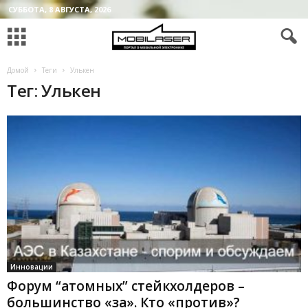
СУББОТА, 8 АВГУСТА, 2026
Домой
Теги
Улькен
Тег: Улькен
Инновации
Форум “атомных” стейкхолдеров –
большинство «за». Кто «против»?