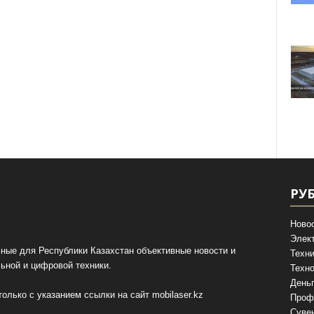
РУ
Ново
Элек
ные для Республики Казахстан объективные новости и
Техни
ьной и цифровой техники.
Техно
День
олько с указанием ссылки на сайт
mobilaser.kz
Проф
Суве