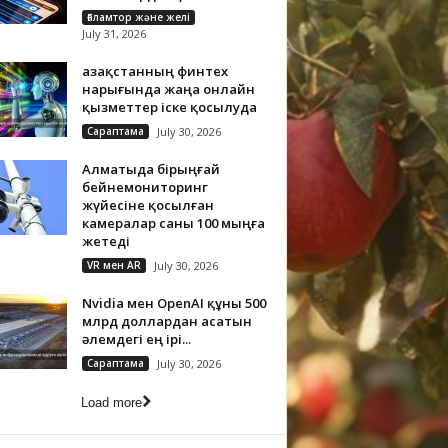
Ғаламтор және желі
July 31, 2026
Қазақстанның финтех
нарығында жаңа онлайн
қызметтер іске қосылуда
Сараптама
July 30, 2026
Алматыда бірыңғай
бейнемониторинг
жүйесіне қосылған
камералар саны 100 мыңға
жетеді
VR мен AR
July 30, 2026
Nvidia мен OpenAI құны 500
млрд доллардан асатын
әлемдегі ең ірі...
Сараптама
July 30, 2026
Load more