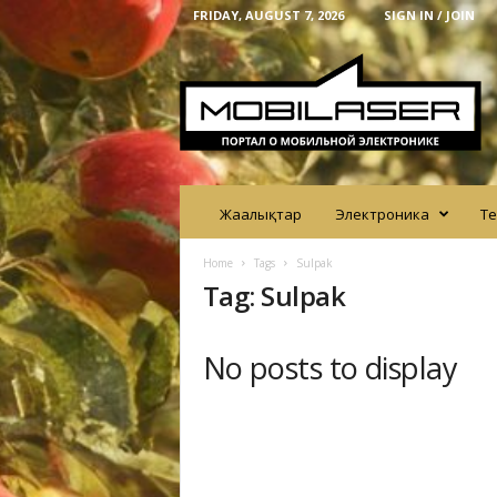
FRIDAY, AUGUST 7, 2026
SIGN IN / JOIN
M
o
b
i
l
a
s
e
Жаңалықтар
Электроника
Те
r
Home
Tags
Sulpak
Tag: Sulpak
No posts to display