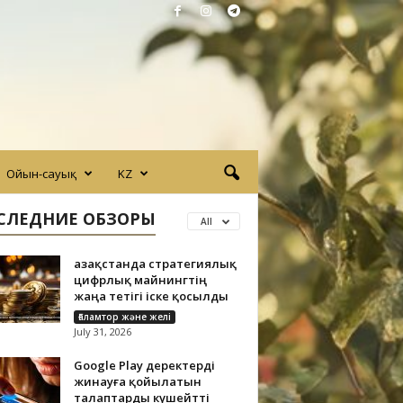
Ойын-сауық
KZ
СЛЕДНИЕ ОБЗОРЫ
All
Қазақстанда стратегиялық
цифрлық майнингтің
жаңа тетігі іске қосылды
Ғаламтор және желі
July 31, 2026
Google Play деректерді
жинауға қойылатын
талаптарды күшейтті