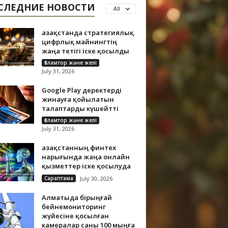
СЛЕДНИЕ НОВОСТИ
All
Қазақстанда стратегиялық
цифрлық майнингтің
жаңа тетігі іске қосылды
Ғаламтор және желі
July 31, 2026
Google Play деректерді
жинауға қойылатын
талаптарды күшейтті
Ғаламтор және желі
July 31, 2026
Қазақстанның финтех
нарығында жаңа онлайн
қызметтер іске қосылуда
Сараптама
July 30, 2026
Алматыда бірыңғай
бейнемониторинг
жүйесіне қосылған
камералар саны 100 мыңға