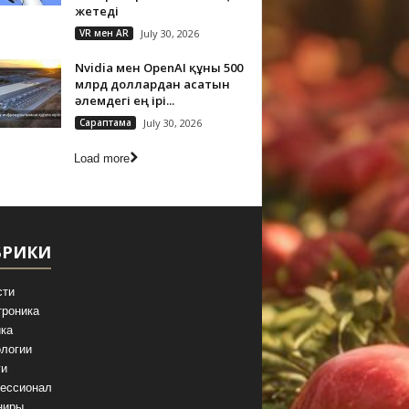
жетеді
VR мен AR
July 30, 2026
Nvidia мен OpenAI құны 500
млрд доллардан асатын
әлемдегі ең ірі...
Сараптама
July 30, 2026
Load more
БРИКИ
сти
троника
ка
логии
ги
ессионал
ниры