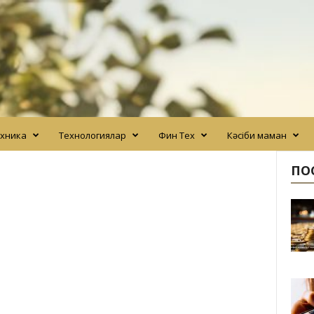
хника
Технологиялар
Фин Тех
Кәсіби маман
ПО