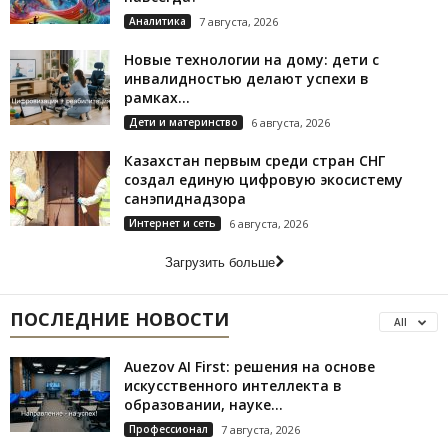
Аналитика
7 августа, 2026
Новые технологии на дому: дети с
инвалидностью делают успехи в
рамках...
Дети и материнство
6 августа, 2026
Казахстан первым среди стран СНГ
создал единую цифровую экосистему
санэпиднадзора
Интернет и сеть
6 августа, 2026
Загрузить больше
ПОСЛЕДНИЕ НОВОСТИ
All
Auezov AI First: решения на основе
искусственного интеллекта в
образовании, науке...
Профессионал
7 августа, 2026