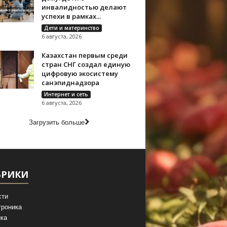
инвалидностью делают
успехи в рамках...
Дети и материнство
6 августа, 2026
Казахстан первым среди
стран СНГ создал единую
цифровую экосистему
санэпиднадзора
Интернет и сеть
6 августа, 2026
Загрузить больше
БРИКИ
сти
троника
ка