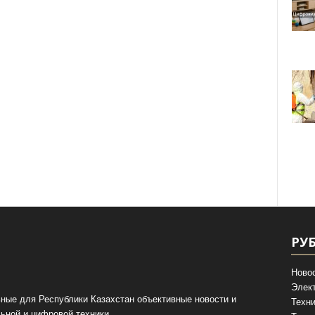
РУ
Ново
Элек
ные для Республики Казахстан объективные новости и
Техни
ьной и цифровой техники.