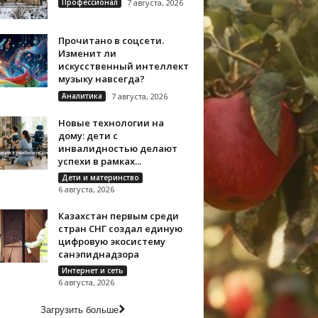
Профессионал
7 августа, 2026
Прочитано в соцсети.
Изменит ли
искусственный интеллект
музыку навсегда?
Аналитика
7 августа, 2026
Новые технологии на
дому: дети с
инвалидностью делают
успехи в рамках...
Дети и материнство
6 августа, 2026
Казахстан первым среди
стран СНГ создал единую
цифровую экосистему
санэпиднадзора
Интернет и сеть
6 августа, 2026
Загрузить больше