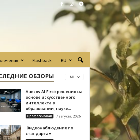
влечения
Flashback
RU
СЛЕДНИЕ ОБЗОРЫ
All
Auezov AI First: решения на
основе искусственного
интеллекта в
образовании, науке...
Профессионал
7 августа, 2026
Видеонаблюдение по
стандартам