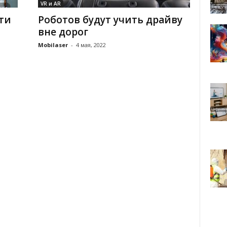
VR и AR
ти
Роботов будут учить драйву
вне дорог
Mobilaser
-
4 мая, 2022