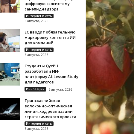
цифровую экосистему
санэпиднадзора
Интернет и сеть
6 августа, 2026
ЕС вводит обязательную
маркировку контента ИИ
для компаний
Интернет и сеть
6 августа, 2026
Студенты QyzPU
разработали ИИ-
платформу AI-Lesson Study
для педагогов
Инновации
5 августа, 2026
Транскаспийская
волоконно-оптическая
линия: ход реализации
стратегического проекта
Интернет и сеть
5 августа, 2026