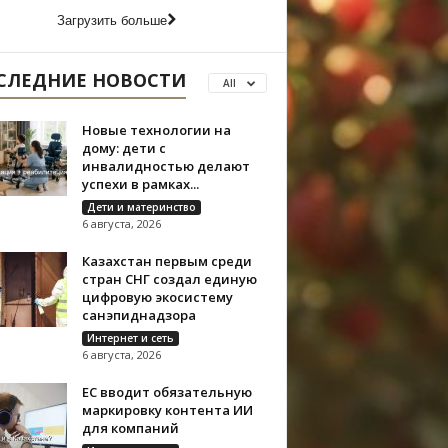
Загрузить больше
СЛЕДНИЕ НОВОСТИ
All
Новые технологии на
дому: дети с
инвалидностью делают
успехи в рамках...
Дети и материнство
6 августа, 2026
Казахстан первым среди
стран СНГ создал единую
цифровую экосистему
санэпиднадзора
Интернет и сеть
6 августа, 2026
ЕС вводит обязательную
маркировку контента ИИ
для компаний