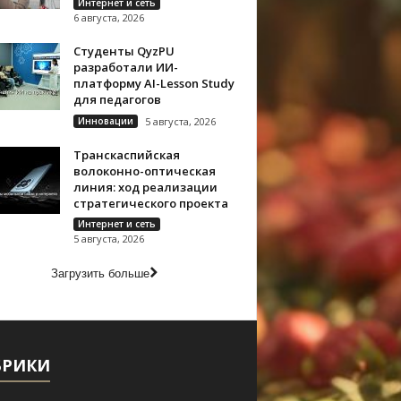
Интернет и сеть
6 августа, 2026
Студенты QyzPU
разработали ИИ-
платформу AI-Lesson Study
для педагогов
Инновации
5 августа, 2026
Транскаспийская
волоконно-оптическая
линия: ход реализации
стратегического проекта
Интернет и сеть
5 августа, 2026
Загрузить больше
БРИКИ