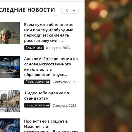
СЛЕДНИЕ НОВОСТИ
All
Всем нужно обновление
или почему необходимо
периодически менять
расстановку сил –...
Аналитика
8 августа, 2026
Auezov AI First: решения на
основе искусственного
интеллекта в
образовании, науке...
Профессионал
7 августа, 2026
Видеонаблюдение по
стандартам
Профессионал
7 августа, 2026
Прочитано в соцсети.
Изменит ли
искусственный интеллект