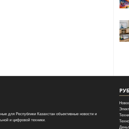
РУ
Ново
Элек
ные для Республики Казахстан объективные новости и
Техни
ьной и цифровой техники.
Техно
День