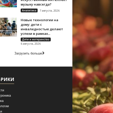
музыку навсегда?
Аналитика
7 августа, 2026
Новые технологии на
дому: дети с
инвалидностью делают
успехи в рамках...
Дети и материнство
6 августа, 2026
Загрузить больше
БРИКИ
сти
троника
ка
логии
ги