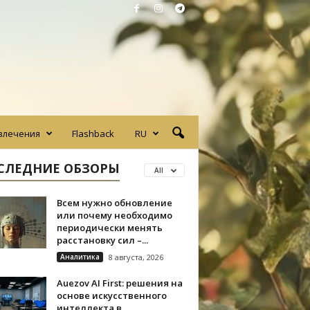
влечения
Flashback
RU
СЛЕДНИЕ ОБЗОРЫ
All
Всем нужно обновление
или почему необходимо
периодически менять
расстановку сил –...
Аналитика
8 августа, 2026
Auezov AI First: решения на
основе искусственного
интеллекта в