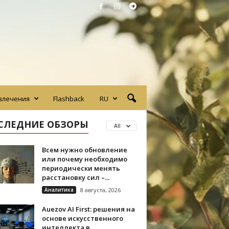
влечения
Flashback
RU
СЛЕДНИЕ ОБЗОРЫ
All
Всем нужно обновление
или почему необходимо
периодически менять
расстановку сил –...
Аналитика
8 августа, 2026
Auezov AI First: решения на
основе искусственного
интеллекта в