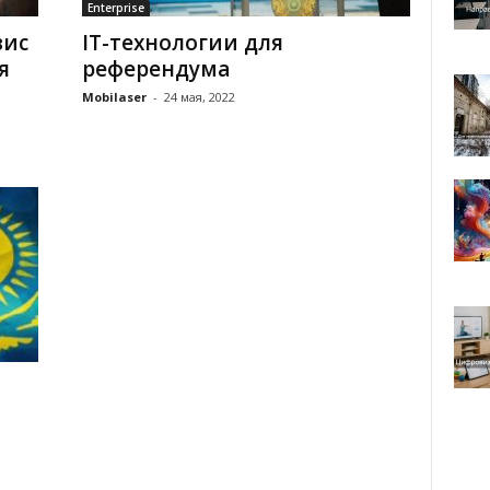
Enterprise
вис
IT-технологии для
я
референдума
Mobilaser
-
24 мая, 2022