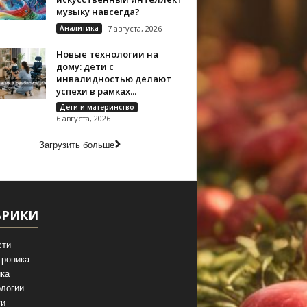
музыку навсегда?
Аналитика
7 августа, 2026
Новые технологии на
дому: дети с
инвалидностью делают
успехи в рамках...
Дети и материнство
6 августа, 2026
Загрузить больше
БРИКИ
сти
троника
ка
логии
ги