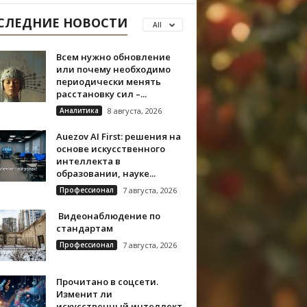
СЛЕДНИЕ НОВОСТИ
All
Всем нужно обновление
или почему необходимо
периодически менять
расстановку сил –...
Аналитика
8 августа, 2026
Auezov AI First: решения на
основе искусственного
интеллекта в
образовании, науке...
Профессионал
7 августа, 2026
Видеонаблюдение по
стандартам
Профессионал
7 августа, 2026
Прочитано в соцсети.
Изменит ли
искусственный интеллект