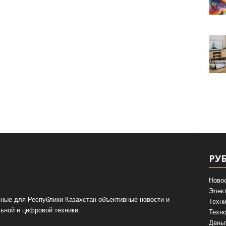
РУ
Ново
Элек
ные для Республики Казахстан объективные новости и
Техни
ьной и цифровой техники.
Техно
День