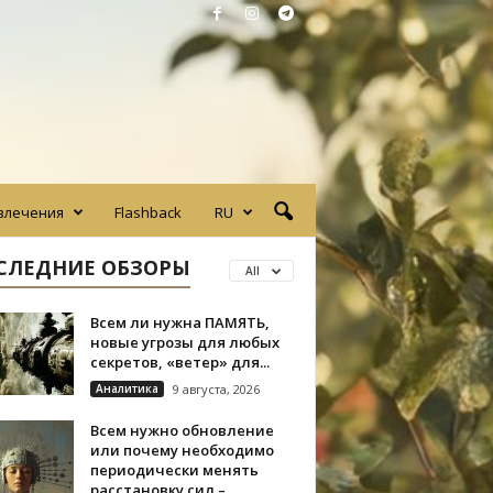
влечения
Flashback
RU
СЛЕДНИЕ ОБЗОРЫ
All
Всем ли нужна ПАМЯТЬ,
новые угрозы для любых
секретов, «ветер» для...
Аналитика
9 августа, 2026
Всем нужно обновление
или почему необходимо
периодически менять
расстановку сил –...