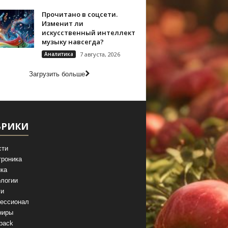
Прочитано в соцсети.
Изменит ли
искусственный интеллект
музыку навсегда?
Аналитика
7 августа, 2026
Загрузить больше
БРИКИ
сти
троника
ка
логии
ги
ессионал
ниры
back