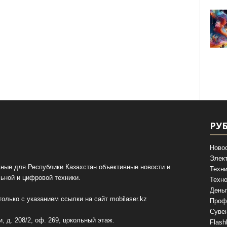
РУ
Ново
Элек
ные для Республики Казахстан объективные новости и
Техни
ьной и цифровой техники.
Техно
День
олько с указанием ссылки на сайт
mobilaser.kz
Проф
Суве
, д. 208/2, оф. 269, цокольный этаж.
Flash