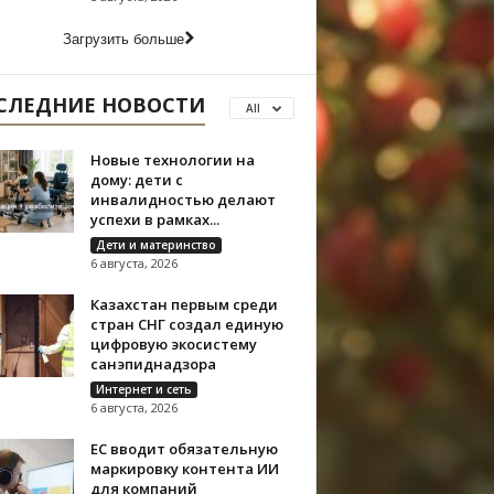
Загрузить больше
СЛЕДНИЕ НОВОСТИ
All
Новые технологии на
дому: дети с
инвалидностью делают
успехи в рамках...
Дети и материнство
6 августа, 2026
Казахстан первым среди
стран СНГ создал единую
цифровую экосистему
санэпиднадзора
Интернет и сеть
6 августа, 2026
ЕС вводит обязательную
маркировку контента ИИ
для компаний