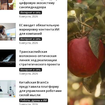
цифровую экосистему
санэпиднадзора
Интернет и сеть
6 августа, 2026
ЕС вводит обязательную
маркировку контента ИИ
для компаний
Интернет и сеть
6 августа, 2026
Транскаспийская
волоконно-оптическая
линия: ход реализации
стратегического проекта
Интернет и сеть
5 августа, 2026
Китайская BrainCo
представила платформу
для управления роботами
силой мысли
Роботы, дроны и ИИ
5 августа, 2026