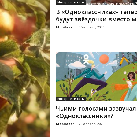
Интернет и сеть
В «Одноклассниках» тепе
будут звёздочки вместо м
Mobilaser
-
25 апреля, 2024
Интернет и сеть
Чьими голосами зазвучал
«Одноклассники»?
Mobilaser
-
29 апреля, 2021