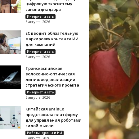
цифровую экосистему
санэпиднадзора
Интернет и сеть
6 августа, 2026
ЕС вводит обязательную
маркировку контента ИИ
для компаний
Интернет и сеть
6 августа, 2026
Транскаспийская
волоконно-оптическая
линия: ход реализации
стратегического проекта
Интернет и сеть
5 августа, 2026
Китайская BrainCo
представила платформу
для управления роботами
силой мысли
Роботы, дроны и ИИ
5 августа, 2026