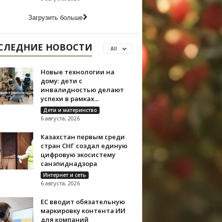
Загрузить больше
СЛЕДНИЕ НОВОСТИ
All
Новые технологии на
дому: дети с
инвалидностью делают
успехи в рамках...
Дети и материнство
6 августа, 2026
Казахстан первым среди
стран СНГ создал единую
цифровую экосистему
санэпиднадзора
Интернет и сеть
6 августа, 2026
ЕС вводит обязательную
маркировку контента ИИ
для компаний