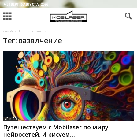
ЧЕТВЕРГ, 6 АВГУСТА, 2026
Домой
Теги
оазвлчение
Тег: оазвлчение
VR и AR
Путешествуем с Mobilaser по миру
нейросетей. И рисуем…