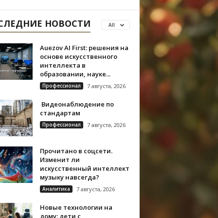
СЛЕДНИЕ НОВОСТИ
All
Auezov AI First: решения на
основе искусственного
интеллекта в
образовании, науке...
Профессионал
7 августа, 2026
Видеонаблюдение по
стандартам
Профессионал
7 августа, 2026
Прочитано в соцсети.
Изменит ли
искусственный интеллект
музыку навсегда?
Аналитика
7 августа, 2026
Новые технологии на
дому: дети с