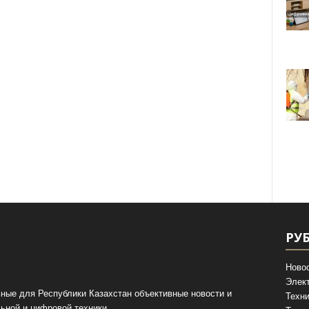
РУ
Ново
Элек
ные для Республики Казахстан объективные новости и
Техни
ьной и цифровой техники.