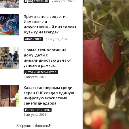
Профессионал
7 августа, 2026
Прочитано в соцсети.
Изменит ли
искусственный интеллект
музыку навсегда?
Аналитика
7 августа, 2026
Новые технологии на
дому: дети с
инвалидностью делают
успехи в рамках...
Дети и материнство
6 августа, 2026
Казахстан первым среди
стран СНГ создал единую
цифровую экосистему
санэпиднадзора
Интернет и сеть
6 августа, 2026
Загрузить больше