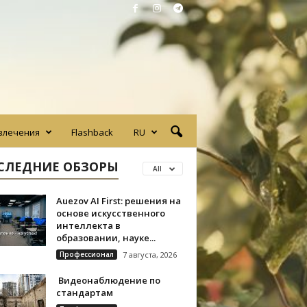
влечения
Flashback
RU
СЛЕДНИЕ ОБЗОРЫ
All
Auezov AI First: решения на
основе искусственного
интеллекта в
образовании, науке...
Профессионал
7 августа, 2026
Видеонаблюдение по
стандартам