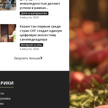
инвалидностью делают
успехи в рамках...
Дети и материнство
6 августа, 2026
Казахстан первым среди
стран СНГ создал единую
цифровую экосистему
санэпиднадзора
Интернет и сеть
6 августа, 2026
Загрузить больше
БРИКИ
сти
троника
ка