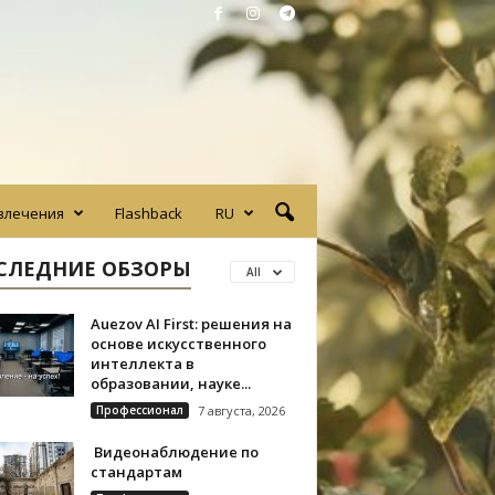
влечения
Flashback
RU
СЛЕДНИЕ ОБЗОРЫ
All
Auezov AI First: решения на
основе искусственного
интеллекта в
образовании, науке...
Профессионал
7 августа, 2026
Видеонаблюдение по
стандартам