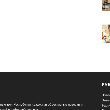
РУ
Ново
Элек
ные для Республики Казахстан объективные новости и
Техни
ьной и цифровой техники.