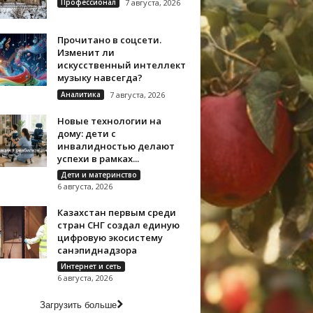
Профессионал
7 августа, 2026
Прочитано в соцсети.
Изменит ли
искусственный интеллект
музыку навсегда?
Аналитика
7 августа, 2026
Новые технологии на
дому: дети с
инвалидностью делают
успехи в рамках...
Дети и материнство
6 августа, 2026
Казахстан первым среди
стран СНГ создал единую
цифровую экосистему
санэпиднадзора
Интернет и сеть
6 августа, 2026
Загрузить больше