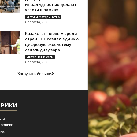
инвалидностью делают
успехи в рамках...
Дети и материнство
6 августа, 2026
Казахстан первым среди
стран СНГ создал единую
цифровую экосистему
санэпиднадзора
Интернет и сеть
6 августа, 2026
Загрузить больше
БРИКИ
сти
троника
ка