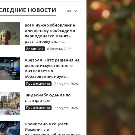
СЛЕДНИЕ НОВОСТИ
All
Всем нужно обновление
или почему необходимо
периодически менять
расстановку сил –...
Аналитика
8 августа, 2026
Auezov AI First: решения на
основе искусственного
интеллекта в
образовании, науке...
Профессионал
7 августа, 2026
Видеонаблюдение по
стандартам
Профессионал
7 августа, 2026
Прочитано в соцсети.
Изменит ли
искусственный интеллект