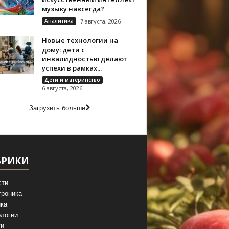
музыку навсегда?
Аналитика
7 августа, 2026
Новые технологии на
дому: дети с
инвалидностью делают
успехи в рамках...
Дети и материнство
6 августа, 2026
Загрузить больше
БРИКИ
сти
троника
ка
логии
ги