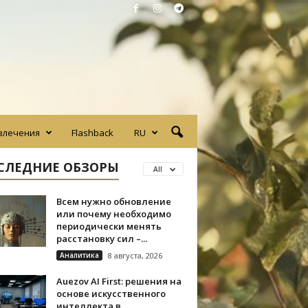
влечения
Flashback
RU
СЛЕДНИЕ ОБЗОРЫ
All
Всем нужно обновление
или почему необходимо
периодически менять
расстановку сил –...
Аналитика
8 августа, 2026
Auezov AI First: решения на
основе искусственного
интеллекта в