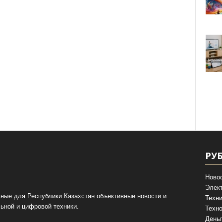
РУ
Ново
Элек
ные для Республики Казахстан объективные новости и
Техни
ьной и цифровой техники.
Техно
День