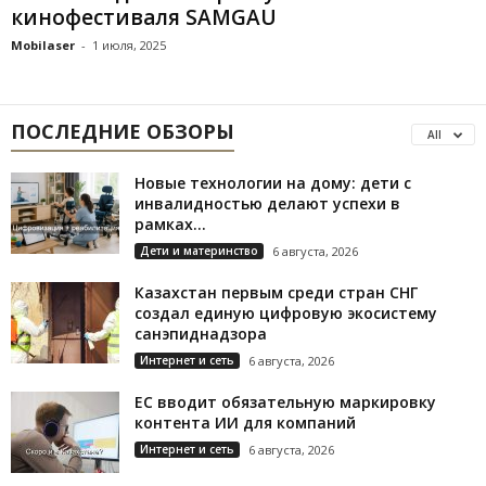
кинофестиваля SAMGAU
Mobilaser
-
1 июля, 2025
ПОСЛЕДНИЕ ОБЗОРЫ
All
Новые технологии на дому: дети с
инвалидностью делают успехи в
рамках...
Дети и материнство
6 августа, 2026
Казахстан первым среди стран СНГ
создал единую цифровую экосистему
санэпиднадзора
Интернет и сеть
6 августа, 2026
ЕС вводит обязательную маркировку
контента ИИ для компаний
Интернет и сеть
6 августа, 2026