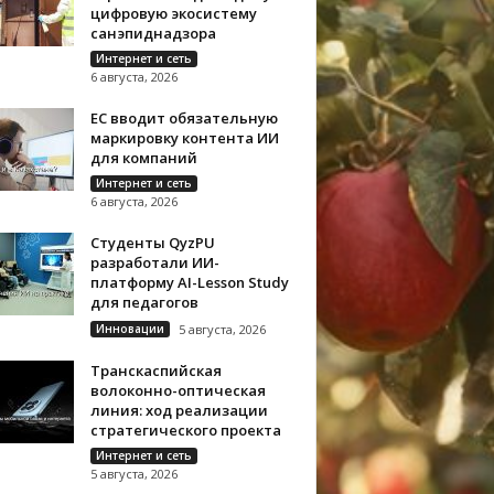
цифровую экосистему
санэпиднадзора
Интернет и сеть
6 августа, 2026
ЕС вводит обязательную
маркировку контента ИИ
для компаний
Интернет и сеть
6 августа, 2026
Студенты QyzPU
разработали ИИ-
платформу AI-Lesson Study
для педагогов
Инновации
5 августа, 2026
Транскаспийская
волоконно-оптическая
линия: ход реализации
стратегического проекта
Интернет и сеть
5 августа, 2026