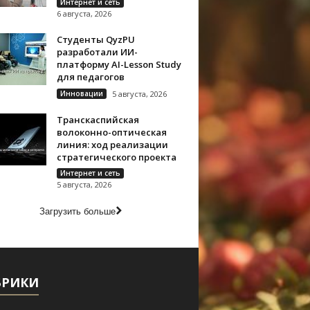
Интернет и сеть
6 августа, 2026
Студенты QyzPU
разработали ИИ-
платформу AI-Lesson Study
для педагогов
Инновации
5 августа, 2026
Транскаспийская
волоконно-оптическая
линия: ход реализации
стратегического проекта
Интернет и сеть
5 августа, 2026
Загрузить больше
БРИКИ