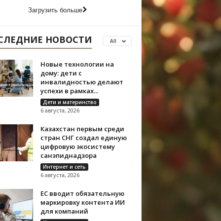
Загрузить больше
СЛЕДНИЕ НОВОСТИ
All
Новые технологии на
дому: дети с
инвалидностью делают
успехи в рамках...
Дети и материнство
6 августа, 2026
Казахстан первым среди
стран СНГ создал единую
цифровую экосистему
санэпиднадзора
Интернет и сеть
6 августа, 2026
ЕС вводит обязательную
маркировку контента ИИ
для компаний