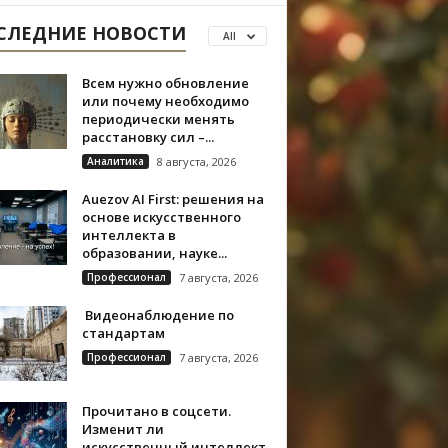
СЛЕДНИЕ НОВОСТИ
All
Всем нужно обновление
или почему необходимо
периодически менять
расстановку сил –...
Аналитика
8 августа, 2026
Auezov AI First: решения на
основе искусственного
интеллекта в
образовании, науке...
Профессионал
7 августа, 2026
Видеонаблюдение по
стандартам
Профессионал
7 августа, 2026
Прочитано в соцсети.
Изменит ли
искусственный интеллект