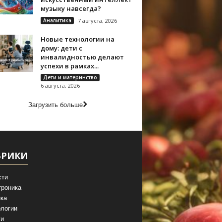
музыку навсегда?
Аналитика
7 августа, 2026
Новые технологии на
дому: дети с
инвалидностью делают
успехи в рамках...
Дети и материнство
6 августа, 2026
Загрузить больше
БРИКИ
сти
троника
ка
логии
ги