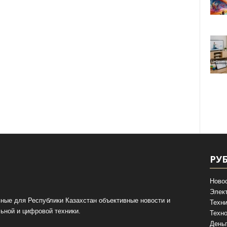
РУ
Ново
Элек
ные для Республики Казахстан объективные новости и
Техни
ьной и цифровой техники.
Техно
День