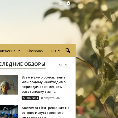
влечения
Flashback
RU
СЛЕДНИЕ ОБЗОРЫ
All
Всем нужно обновление
или почему необходимо
периодически менять
расстановку сил –...
Аналитика
8 августа, 2026
Auezov AI First: решения на
основе искусственного
интеллекта в