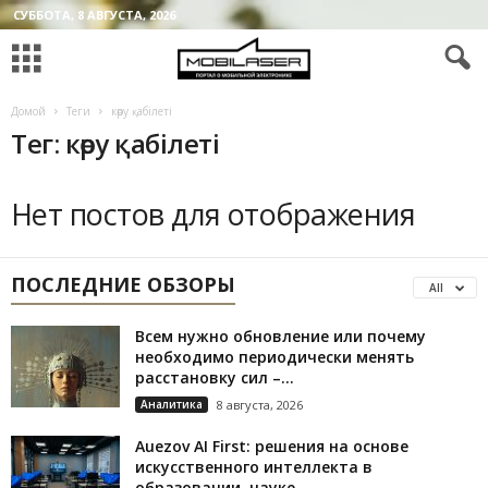
СУББОТА, 8 АВГУСТА, 2026
Домой
Теги
көру қабілеті
Тег: көру қабілеті
Нет постов для отображения
ПОСЛЕДНИЕ ОБЗОРЫ
All
Всем нужно обновление или почему
необходимо периодически менять
расстановку сил –...
Аналитика
8 августа, 2026
Auezov AI First: решения на основе
искусственного интеллекта в
образовании, науке...