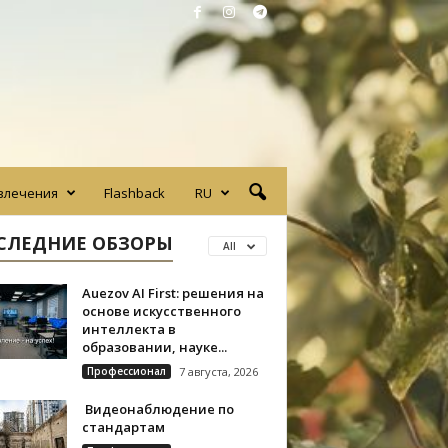
влечения
Flashback
RU
СЛЕДНИЕ ОБЗОРЫ
All
Auezov AI First: решения на
основе искусственного
интеллекта в
образовании, науке...
Профессионал
7 августа, 2026
Видеонаблюдение по
стандартам