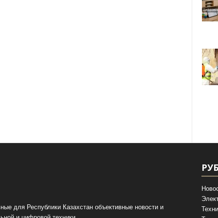
РУ
Ново
Элек
ные для Республики Казахстан объективные новости и
Техни
ьной и цифровой техники.