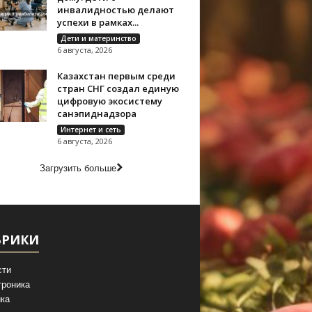
инвалидностью делают
успехи в рамках...
Дети и материнство
6 августа, 2026
Казахстан первым среди
стран СНГ создал единую
цифровую экосистему
санэпиднадзора
Интернет и сеть
6 августа, 2026
Загрузить больше
БРИКИ
сти
троника
ка