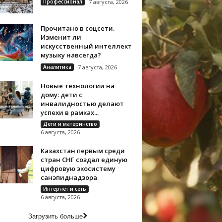
Профессионал
7 августа, 2026
Прочитано в соцсети.
Изменит ли
искусственный интеллект
музыку навсегда?
Аналитика
7 августа, 2026
Новые технологии на
дому: дети с
инвалидностью делают
успехи в рамках...
Дети и материнство
6 августа, 2026
Казахстан первым среди
стран СНГ создал единую
цифровую экосистему
санэпиднадзора
Интернет и сеть
6 августа, 2026
Загрузить больше