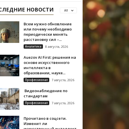
СЛЕДНИЕ НОВОСТИ
All
Всем нужно обновление
или почему необходимо
периодически менять
расстановку сил –...
Аналитика
8 августа, 2026
Auezov AI First: решения на
основе искусственного
интеллекта в
образовании, науке...
Профессионал
7 августа, 2026
Видеонаблюдение по
стандартам
Профессионал
7 августа, 2026
Прочитано в соцсети.
Изменит ли
искусственный интеллект