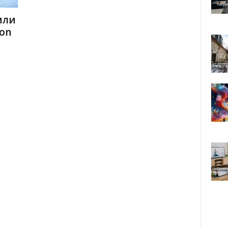
или
on