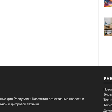
РУ
Ново
Элек
ные для Республики Казахстан объективные новости и
Техни
ьной и цифровой техники.
Техно
День