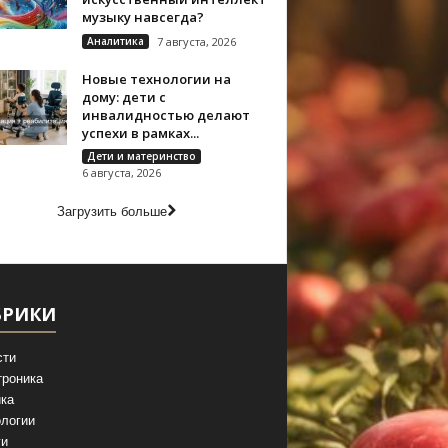
музыку навсегда?
Аналитика
7 августа, 2026
Новые технологии на
дому: дети с
инвалидностью делают
успехи в рамках...
Дети и материнство
6 августа, 2026
Загрузить больше
БРИКИ
сти
троника
ка
логии
ги