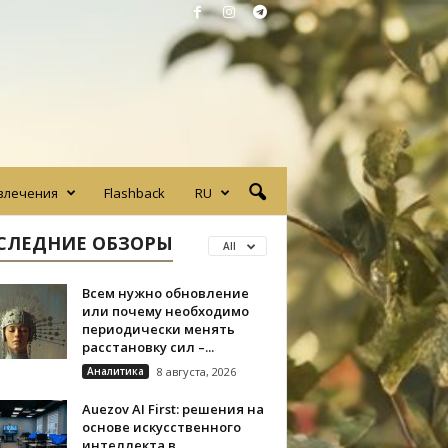
влечения
Flashback
RU
СЛЕДНИЕ ОБЗОРЫ
All
Всем нужно обновление
или почему необходимо
периодически менять
расстановку сил –...
Аналитика
8 августа, 2026
Auezov AI First: решения на
основе искусственного
интеллекта в