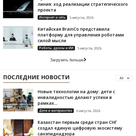
линия: ход реализации стратегического
проекта
Интернет и сеть
5 августа, 2026
Китайская BrainCo представила
платформу для управления роботами
силой мысли
Роботы, дроны и ИИ
5 августа, 2026
Загрузить больше
ПОСЛЕДНИЕ НОВОСТИ
All
Новые технологии на дому: дети с
инвалидностью делают успехи в
рамках...
Дети и материнство
6 августа, 2026
Казахстан первым среди стран СНГ
создал единую цифровую экосистему
санэпиднадзора