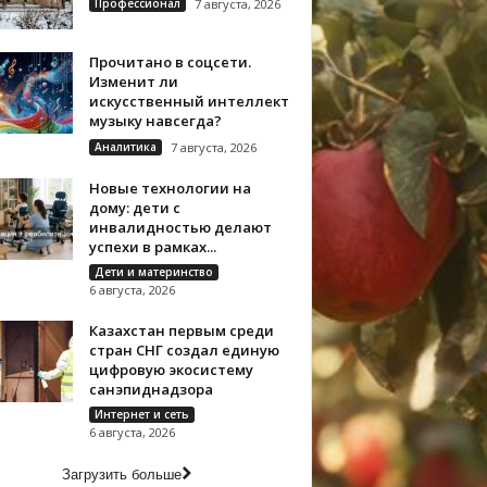
Профессионал
7 августа, 2026
Прочитано в соцсети.
Изменит ли
искусственный интеллект
музыку навсегда?
Аналитика
7 августа, 2026
Новые технологии на
дому: дети с
инвалидностью делают
успехи в рамках...
Дети и материнство
6 августа, 2026
Казахстан первым среди
стран СНГ создал единую
цифровую экосистему
санэпиднадзора
Интернет и сеть
6 августа, 2026
Загрузить больше