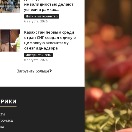
инвалидностью делают
успехи в рамках...
Дети и материнство
6 августа, 2026
Казахстан первым среди
стран СНГ создал единую
цифровую экосистему
санэпиднадзора
Интернет и сеть
6 августа, 2026
Загрузить больше
БРИКИ
сти
троника
ка