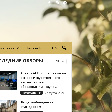
влечения
Flashback
RU
СЛЕДНИЕ ОБЗОРЫ
All
Auezov AI First: решения на
основе искусственного
интеллекта в
образовании, науке...
Профессионал
7 августа, 2026
Видеонаблюдение по
стандартам