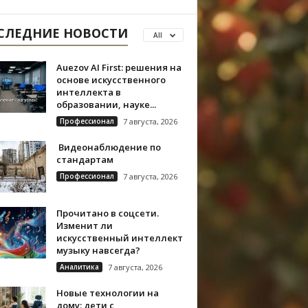
СЛЕДНИЕ НОВОСТИ
All
Auezov AI First: решения на
основе искусственного
интеллекта в
образовании, науке...
Профессионал
7 августа, 2026
Видеонаблюдение по
стандартам
Профессионал
7 августа, 2026
Прочитано в соцсети.
Изменит ли
искусственный интеллект
музыку навсегда?
Аналитика
7 августа, 2026
Новые технологии на
дому: дети с