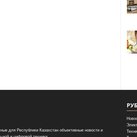
РУ
Ново
Элек
ные для Республики Казахстан объективные новости и
Техни
ьной и цифровой техники.