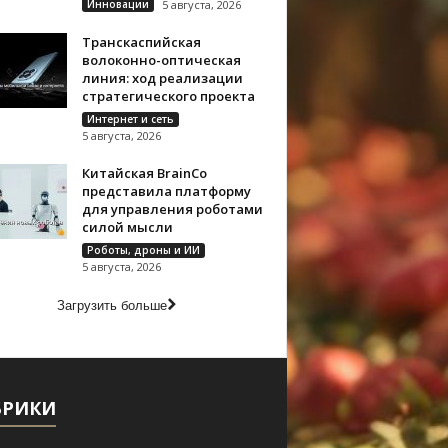
Инновации
5 августа, 2026
Транскаспийская
волоконно-оптическая
линия: ход реализации
стратегического проекта
Интернет и сеть
5 августа, 2026
Китайская BrainCo
представила платформу
для управления роботами
силой мысли
Роботы, дроны и ИИ
5 августа, 2026
Загрузить больше
БРИКИ