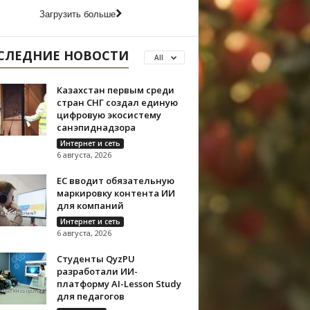
Загрузить больше
СЛЕДНИЕ НОВОСТИ
All
Казахстан первым среди
стран СНГ создал единую
цифровую экосистему
санэпиднадзора
Интернет и сеть
6 августа, 2026
ЕС вводит обязательную
маркировку контента ИИ
для компаний
Интернет и сеть
6 августа, 2026
Студенты QyzPU
разработали ИИ-
платформу AI-Lesson Study
для педагогов