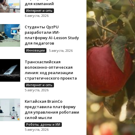
для компаний
Интернет и сеть
6 августа, 2026
Студенты QyzPU
разработали ИИ-
платформу AI-Lesson Study
для педагогов
Инновации
5 августа, 2026
Транскаспийская
волоконно-оптическая
линия: ход реализации
стратегического проекта
Интернет и сеть
5 августа, 2026
Китайская BrainCo
представила платформу
для управления роботами
силой мысли
Роботы, дроны и ИИ
5 августа, 2026