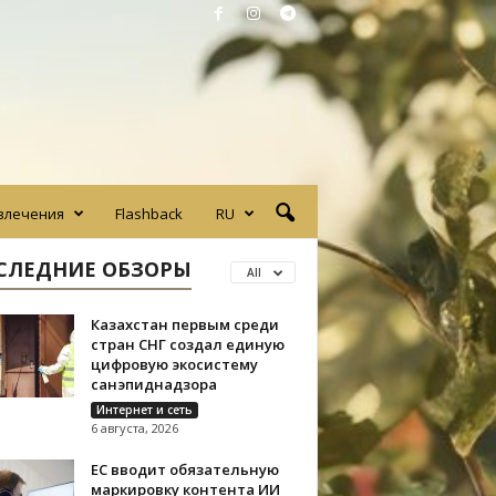
влечения
Flashback
RU
СЛЕДНИЕ ОБЗОРЫ
All
Казахстан первым среди
стран СНГ создал единую
цифровую экосистему
санэпиднадзора
Интернет и сеть
6 августа, 2026
ЕС вводит обязательную
маркировку контента ИИ