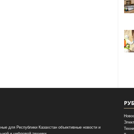
РУ
Ново
Элек
ные для Республики Казахстан объективные новости и
Техни
ьной и цифровой техники.