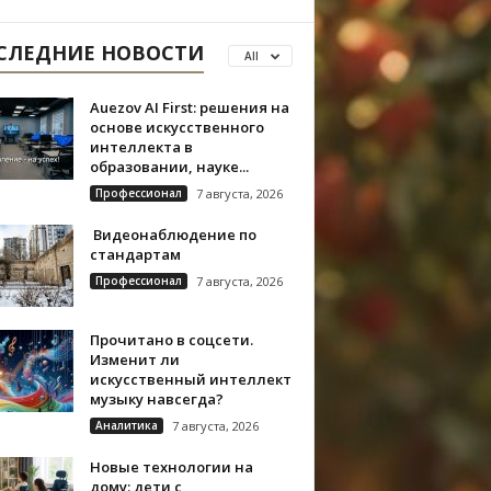
СЛЕДНИЕ НОВОСТИ
All
Auezov AI First: решения на
основе искусственного
интеллекта в
образовании, науке...
Профессионал
7 августа, 2026
Видеонаблюдение по
стандартам
Профессионал
7 августа, 2026
Прочитано в соцсети.
Изменит ли
искусственный интеллект
музыку навсегда?
Аналитика
7 августа, 2026
Новые технологии на
дому: дети с