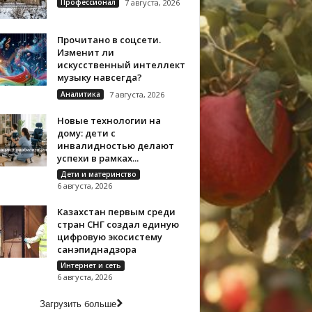
Профессионал
7 августа, 2026
Прочитано в соцсети.
Изменит ли
искусственный интеллект
музыку навсегда?
Аналитика
7 августа, 2026
Новые технологии на
дому: дети с
инвалидностью делают
успехи в рамках...
Дети и материнство
6 августа, 2026
Казахстан первым среди
стран СНГ создал единую
цифровую экосистему
санэпиднадзора
Интернет и сеть
6 августа, 2026
Загрузить больше