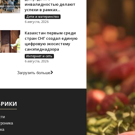
инвалидностью делают
успехи в рамках...
Дети и материнство
6 августа, 2026
Казахстан первым среди
стран СНГ создал единую
цифровую экосистему
санэпиднадзора
Интернет и сеть
6 августа, 2026
Загрузить больше
БРИКИ
сти
троника
ка