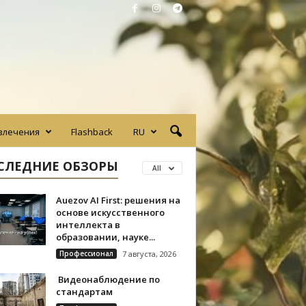
влечения
Flashback
RU
СЛЕДНИЕ ОБЗОРЫ
All
Auezov AI First: решения на
основе искусственного
интеллекта в
образовании, науке...
Профессионал
7 августа, 2026
Видеонаблюдение по
стандартам