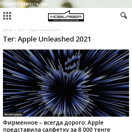
СУББОТА, 8 АВГУСТА, 2026
Домой
Теги
Apple Unleashed 2021
Тег: Apple Unleashed 2021
Аксессуары
Фирменное – всегда дорого: Apple
представила салфетку за 8 000 тенге