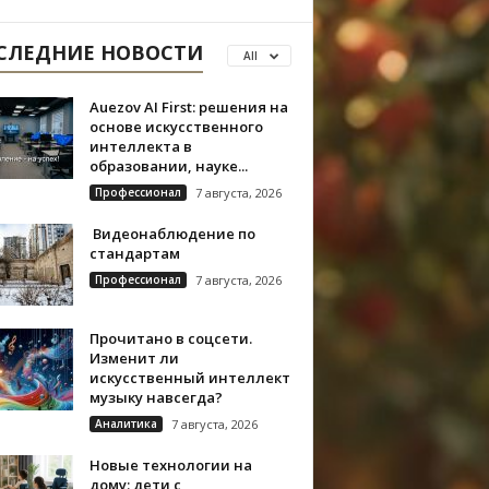
СЛЕДНИЕ НОВОСТИ
All
Auezov AI First: решения на
основе искусственного
интеллекта в
образовании, науке...
Профессионал
7 августа, 2026
Видеонаблюдение по
стандартам
Профессионал
7 августа, 2026
Прочитано в соцсети.
Изменит ли
искусственный интеллект
музыку навсегда?
Аналитика
7 августа, 2026
Новые технологии на
дому: дети с