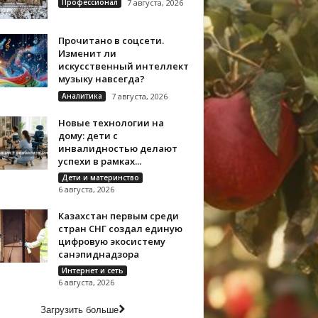
Профессионал
7 августа, 2026
Прочитано в соцсети.
Изменит ли
искусственный интеллект
музыку навсегда?
Аналитика
7 августа, 2026
Новые технологии на
дому: дети с
инвалидностью делают
успехи в рамках...
Дети и материнство
6 августа, 2026
Казахстан первым среди
стран СНГ создал единую
цифровую экосистему
санэпиднадзора
Интернет и сеть
6 августа, 2026
Загрузить больше