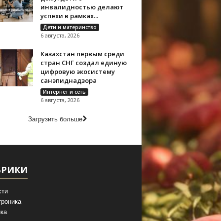
инвалидностью делают
успехи в рамках...
Дети и материнство
6 августа, 2026
Казахстан первым среди
стран СНГ создал единую
цифровую экосистему
санэпиднадзора
Интернет и сеть
6 августа, 2026
Загрузить больше
БРИКИ
сти
троника
ка