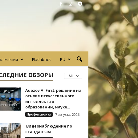
влечения
Flashback
RU
СЛЕДНИЕ ОБЗОРЫ
All
Auezov AI First: решения на
основе искусственного
интеллекта в
образовании, науке...
Профессионал
7 августа, 2026
Видеонаблюдение по
стандартам