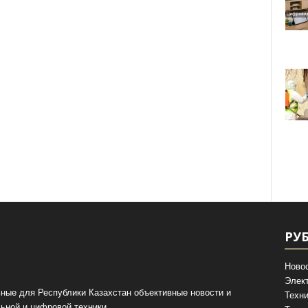
РУ
Ново
Элек
ные для Республики Казахстан объективные новости и
Техни
ьной и цифровой техники.