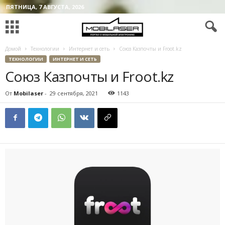
ПЯТНИЦА, 7 АВГУСТА, 2026
Домой
Технологии
Интернет и сеть
Союз Казпочты и Froot.kz
ТЕХНОЛОГИИ
ИНТЕРНЕТ И СЕТЬ
Союз Казпочты и Froot.kz
От
Mobilaser
-
29 сентября, 2021
1143