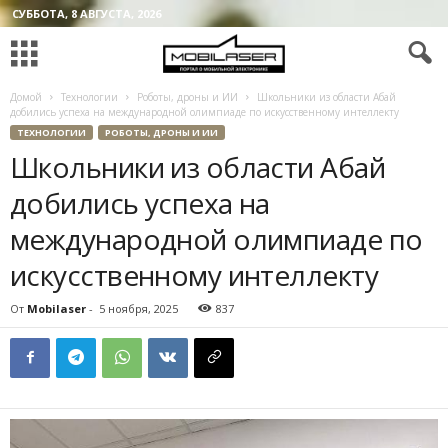
СУББОТА, 8 АВГУСТА, 2026
Домой
Технологии
Роботы, дроны и ИИ
Школьники из области Абай
добились успеха на международной олимпиаде по искусственному интеллекту
ТЕХНОЛОГИИ
РОБОТЫ, ДРОНЫ И ИИ
Школьники из области Абай
добились успеха на
международной олимпиаде по
искусственному интеллекту
От
Mobilaser
-
5 ноября, 2025
837