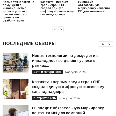
Новые технологии на
Казахстан первым
ЕС вводит
дому: дети с
среди стран СНГ
обязательную
инвалидностью
создал единую
маркировку контента
делают успехи в
цифровую экосистему
ИИ для компаний
рамках пилотного
санэпиднадзора
проекта по
реабилитации
ПОСЛЕДНИЕ ОБЗОРЫ
All
Новые технологии на дому: дети с
инвалидностью делают успехи в
рамках...
Дети и материнство
6 августа, 2026
Казахстан первым среди стран СНГ
создал единую цифровую экосистему
санэпиднадзора
Интернет и сеть
6 августа, 2026
ЕС вводит обязательную маркировку
контента ИИ для компаний