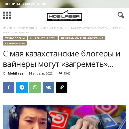
ПЯТНИЦА, 7 АВГУСТА, 2026
Домой
Технологии
Интернет и сеть
С мая казахстанские блогеры и вайнеры
могут «загреметь»…
ТЕХНОЛОГИИ
ИНТЕРНЕТ И СЕТЬ
ПРОГРАММЫ И ПРИЛОЖЕНИЯ
РАЗВЛЕЧЕНИЯ
С мая казахстанские блогеры и
вайнеры могут «загреметь»…
От
Mobilaser
-
14 апреля, 2022
1962