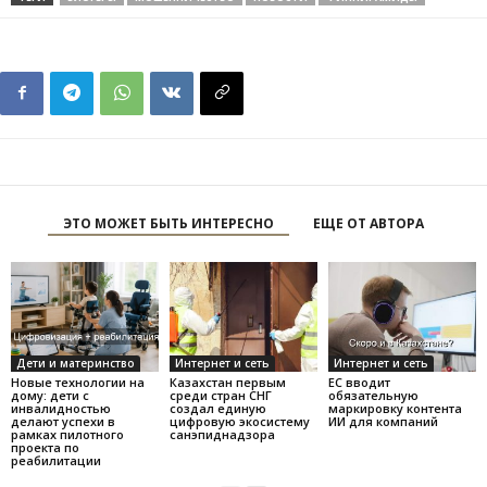
ЭТО МОЖЕТ БЫТЬ ИНТЕРЕСНО
ЕЩЕ ОТ АВТОРА
Дети и материнство
Интернет и сеть
Интернет и сеть
Новые технологии на
Казахстан первым
ЕС вводит
дому: дети с
среди стран СНГ
обязательную
инвалидностью
создал единую
маркировку контента
делают успехи в
цифровую экосистему
ИИ для компаний
рамках пилотного
санэпиднадзора
проекта по
реабилитации