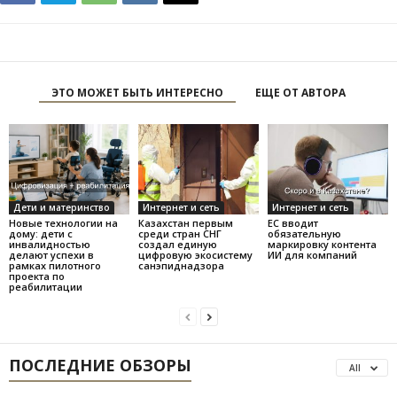
ЭТО МОЖЕТ БЫТЬ ИНТЕРЕСНО
ЕЩЕ ОТ АВТОРА
Дети и материнство
Интернет и сеть
Интернет и сеть
Новые технологии на
Казахстан первым
ЕС вводит
дому: дети с
среди стран СНГ
обязательную
инвалидностью
создал единую
маркировку контента
делают успехи в
цифровую экосистему
ИИ для компаний
рамках пилотного
санэпиднадзора
проекта по
реабилитации
ПОСЛЕДНИЕ ОБЗОРЫ
All