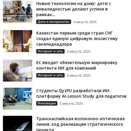
Новые технологии на дому: дети с
инвалидностью делают успехи в
рамках...
Дети и материнство
6 августа, 2026
Казахстан первым среди стран СНГ
создал единую цифровую экосистему
санэпиднадзора
Интернет и сеть
6 августа, 2026
ЕС вводит обязательную маркировку
контента ИИ для компаний
Интернет и сеть
6 августа, 2026
Студенты QyzPU разработали ИИ-
платформу AI-Lesson Study для педагогов
Инновации
5 августа, 2026
Транскаспийская волоконно-оптическая
линия: ход реализации стратегического
проекта