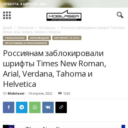
СУББОТА, 8 АВГУСТА, 2026
Домой
Технологии
Инновации
Россиянам заблокировали шрифты Times New
Roman, Arial, Verdana, Tahoma и Helvetica
ТЕХНОЛОГИИ
ИННОВАЦИИ
ИНТЕРНЕТ И СЕТЬ
ПРОГРАММЫ И ПРИЛОЖЕНИЯ
Россиянам заблокировали
шрифты Times New Roman,
Arial, Verdana, Tahoma и
Helvetica
От
Mobilaser
-
14 апреля, 2022
1236