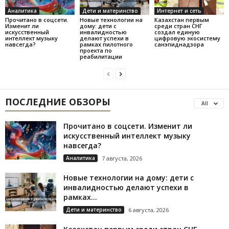
Аналитика
Дети и материнство
Интернет и сеть
Прочитано в соцсети.
Новые технологии на
Казахстан первым
Изменит ли
дому: дети с
среди стран СНГ
искусственный
инвалидностью
создал единую
интеллект музыку
делают успехи в
цифровую экосистему
навсегда?
рамках пилотного
санэпиднадзора
проекта по
реабилитации
ПОСЛЕДНИЕ ОБЗОРЫ
All
Прочитано в соцсети. Изменит ли
искусственный интеллект музыку
навсегда?
Аналитика
7 августа, 2026
Новые технологии на дому: дети с
инвалидностью делают успехи в
рамках...
Дети и материнство
6 августа, 2026