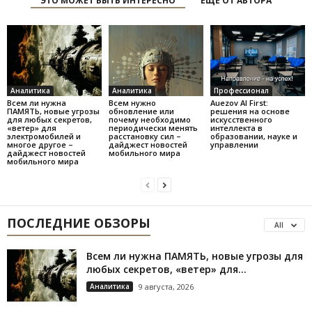
ЭТО МОЖЕТ БЫТЬ ИНТЕРЕСНО
ЕЩЕ ОТ АВТОРА
Аналитика
Аналитика
Профессионал
Всем ли нужна
Всем нужно
Auezov AI First:
ПАМЯТЬ, новые угрозы
обновление или
решения на основе
для любых секретов,
почему необходимо
искусственного
«ветер» для
периодически менять
интеллекта в
электромобилей и
расстановку сил –
образовании, науке и
многое другое –
дайджест новостей
управлении
дайджест новостей
мобильного мира
мобильного мира
ПОСЛЕДНИЕ ОБЗОРЫ
All
Всем ли нужна ПАМЯТЬ, новые угрозы для
любых секретов, «ветер» для...
Аналитика
9 августа, 2026