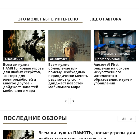
ЭТО МОЖЕТ БЫТЬ ИНТЕРЕСНО
ЕЩЕ ОТ АВТОРА
Аналитика
Аналитика
Профессионал
Всем ли нужна
Всем нужно
Auezov AI First:
ПАМЯТЬ, новые угрозы
обновление или
решения на основе
для любых секретов,
почему необходимо
искусственного
«ветер» для
периодически менять
интеллекта в
электромобилей и
расстановку сил –
образовании, науке и
многое другое –
дайджест новостей
управлении
дайджест новостей
мобильного мира
мобильного мира
ПОСЛЕДНИЕ ОБЗОРЫ
All
Всем ли нужна ПАМЯТЬ, новые угрозы для
любых секретов, «ветер» для...