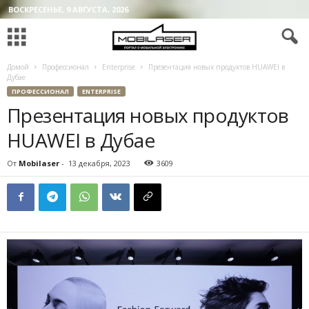
ВОСКРЕСЕНЬЕ, 9 АВГУСТА, 2026
Домой
Профессионал
Enterprise
Презентация новых продуктов HUAWEI в
Дубае
ПРОФЕССИОНАЛ
ENTERPRISE
Презентация новых продуктов
HUAWEI в Дубае
От
Mobilaser
-
13 декабря, 2023
3609