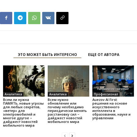
ЭТО МОЖЕТ БЫТЬ ИНТЕРЕСНО
ЕЩЕ ОТ АВТОРА
Аналитика
Аналитика
Профессионал
Всем ли нужна
Всем нужно
Auezov AI First:
ПАМЯТЬ, новые угрозы
обновление или
решения на основе
для любых секретов,
почему необходимо
искусственного
«ветер» для
периодически менять
интеллекта в
электромобилей и
расстановку сил –
образовании, науке и
многое другое –
дайджест новостей
управлении
дайджест новостей
мобильного мира
мобильного мира