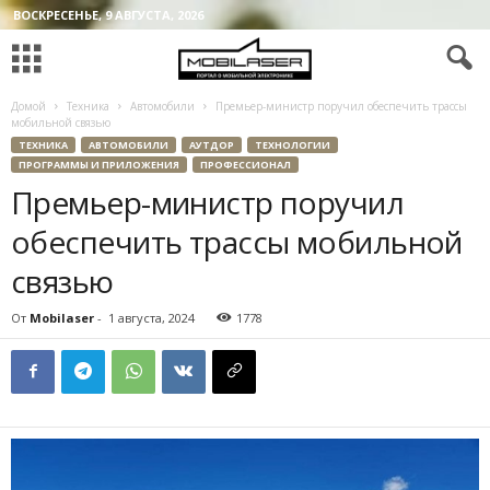
ВОСКРЕСЕНЬЕ, 9 АВГУСТА, 2026
Домой
Техника
Автомобили
Премьер-министр поручил обеспечить трассы
мобильной связью
ТЕХНИКА
АВТОМОБИЛИ
АУТДОР
ТЕХНОЛОГИИ
ПРОГРАММЫ И ПРИЛОЖЕНИЯ
ПРОФЕССИОНАЛ
Премьер-министр поручил
обеспечить трассы мобильной
связью
От
Mobilaser
-
1 августа, 2024
1778