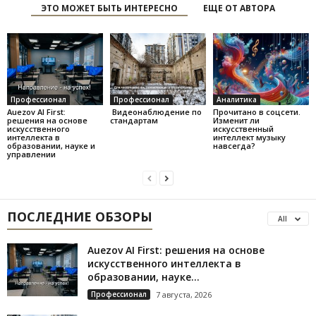
ЭТО МОЖЕТ БЫТЬ ИНТЕРЕСНО
ЕЩЕ ОТ АВТОРА
Профессионал
Профессионал
Аналитика
Auezov AI First:
Видеонаблюдение по
Прочитано в соцсети.
решения на основе
стандартам
Изменит ли
искусственного
искусственный
интеллекта в
интеллект музыку
образовании, науке и
навсегда?
управлении
ПОСЛЕДНИЕ ОБЗОРЫ
All
Auezov AI First: решения на основе
искусственного интеллекта в
образовании, науке...
Профессионал
7 августа, 2026