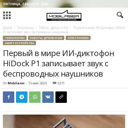
ПЯТНИЦА, 7 АВГУСТА, 2026
Домой
Технологии
Роботы, дроны и ИИ
Первый в мире ИИ-диктофон HiDock
P1 записывает звук с беспроводных наушников
ТЕХНОЛОГИИ
РОБОТЫ, ДРОНЫ И ИИ
ЭЛЕКТРОНИКА
СМАРТ УСТРОЙСТВА
Первый в мире ИИ-диктофон
HiDock P1 записывает звук с
беспроводных наушников
От
Mobilaser
-
15 мая, 2025
2271