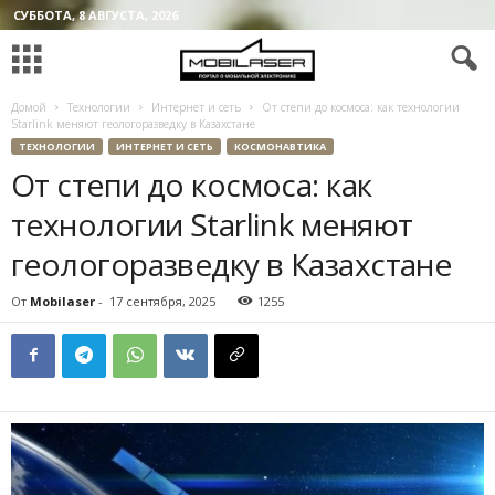
СУББОТА, 8 АВГУСТА, 2026
Домой
Технологии
Интернет и сеть
От степи до космоса: как технологии
Starlink меняют геологоразведку в Казахстане
ТЕХНОЛОГИИ
ИНТЕРНЕТ И СЕТЬ
КОСМОНАВТИКА
От степи до космоса: как
технологии Starlink меняют
геологоразведку в Казахстане
От
Mobilaser
-
17 сентября, 2025
1255