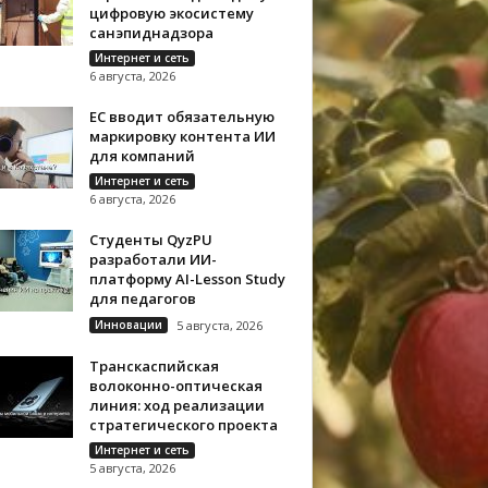
цифровую экосистему
санэпиднадзора
Интернет и сеть
6 августа, 2026
ЕС вводит обязательную
маркировку контента ИИ
для компаний
Интернет и сеть
6 августа, 2026
Студенты QyzPU
разработали ИИ-
платформу AI-Lesson Study
для педагогов
Инновации
5 августа, 2026
Транскаспийская
волоконно-оптическая
линия: ход реализации
стратегического проекта
Интернет и сеть
5 августа, 2026