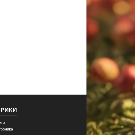
БРИКИ
сти
троника