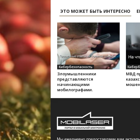
ЭТО МОЖЕТ БЫТЬ ИНТЕРЕСНО
Е
Кибербезопасность
Киберб
Злоумышленники
МВД п
представляются
казахс
начинающими
мошен
мобилографами.
Мы ежедневно предоставляем вам актуаль