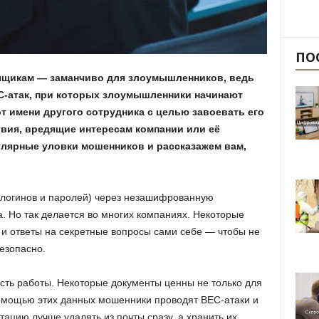
ПО
ящикам — заманчиво для злоумышленников, ведь
EC-атак, при которых злоумышленники начинают
т имени другого сотрудника с целью завоевать его
вия, вредящие интересам компании или её
лярные уловки мошенников и рассказажем вам,
(логинов и паролей) через незашифрованную
. Но так делается во многих компаниях. Некоторые
 и ответы на секретные вопросы сами себе — чтобы не
безопасно.
ть работы. Некоторые документы ценны не только для
помощью этих данных мошенники проводят BEC-атаки и
ацию лучше удалять из почты сразу, а хранить их