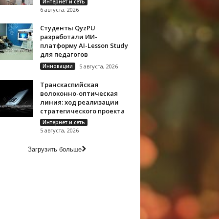
Интернет и сеть
6 августа, 2026
Студенты QyzPU
разработали ИИ-
платформу AI-Lesson Study
для педагогов
Инновации
5 августа, 2026
Транскаспийская
волоконно-оптическая
линия: ход реализации
стратегического проекта
Интернет и сеть
5 августа, 2026
Загрузить больше