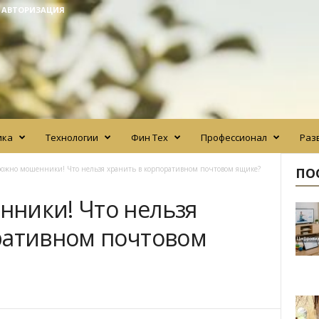
/ АВТОРИЗАЦИЯ
ика
Технологии
Фин Тех
Профессионал
Раз
ожно мошенники! Что нельзя хранить в корпоративном почтовом ящике?
ПО
ники! Что нельзя
ративном почтовом