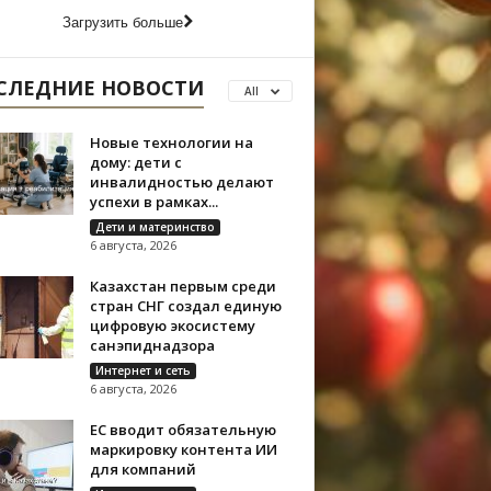
Загрузить больше
СЛЕДНИЕ НОВОСТИ
All
Новые технологии на
дому: дети с
инвалидностью делают
успехи в рамках...
Дети и материнство
6 августа, 2026
Казахстан первым среди
стран СНГ создал единую
цифровую экосистему
санэпиднадзора
Интернет и сеть
6 августа, 2026
ЕС вводит обязательную
маркировку контента ИИ
для компаний