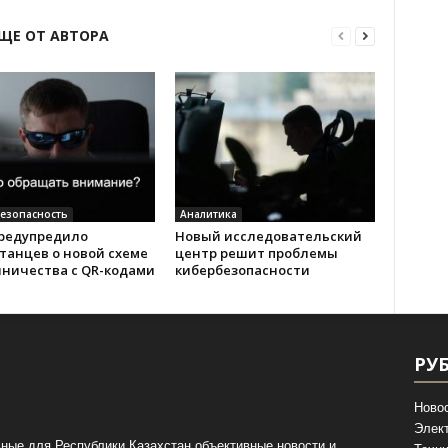
ЩЕ ОТ АВТОРА
езопасность
Аналитика
редупредило
Новый исследовательский
танцев о новой схеме
центр решит проблемы
ничества с QR-кодами
кибербезопасности
РУ
Ново
Элек
ные для Республики Казахстан объективные новости и