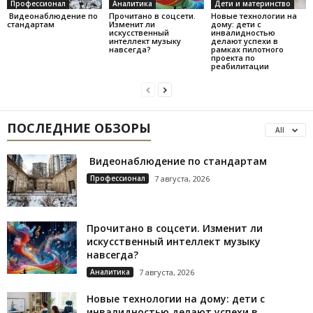
Профессионал
Аналитика
Дети и материнство
Видеонаблюдение по
Прочитано в соцсети.
Новые технологии на
стандартам
Изменит ли
дому: дети с
искусственный
инвалидностью
интеллект музыку
делают успехи в
навсегда?
рамках пилотного
проекта по
реабилитации
ПОСЛЕДНИЕ ОБЗОРЫ
All
Видеонаблюдение по стандартам
Профессионал
7 августа, 2026
Прочитано в соцсети. Изменит ли
искусственный интеллект музыку
навсегда?
Аналитика
7 августа, 2026
Новые технологии на дому: дети с
инвалидностью делают успехи в