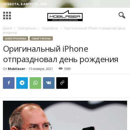
СУББОТА, 8 АВГУСТА, 2026
Домой
Электроника
Смартфоны
Оригинальный iPhone отпраздновал день
рождения
ЭЛЕКТРОНИКА
СМАРТФОНЫ
Оригинальный iPhone
отпраздновал день рождения
От
Mobilaser
-
15 января, 2021
1080